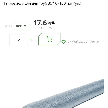
Теплоизоляция для труб 35* 6 (160 п.м./уп.)
17.6
руб.
цена
пог. м.
по 2 пог. м.
в «Мой ассортимент»