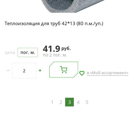
Теплоизоляция для труб 42*13 (80 п.м./уп.)
41.9
руб.
цена
пог. м.
по 2 пог. м.
в «Мой ассортимент»
1
2
3
4
5