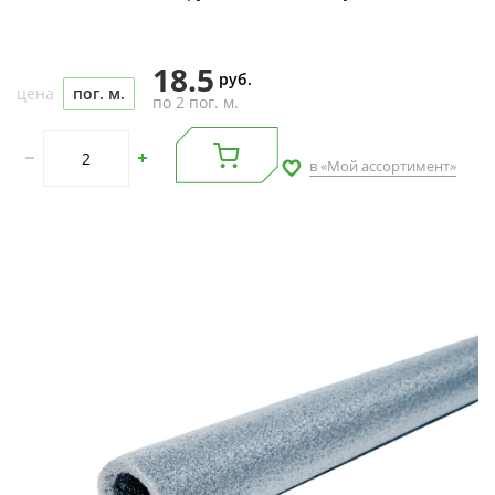
18.5
руб.
цена
пог. м.
по 2 пог. м.
в «Мой ассортимент»