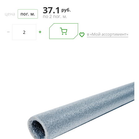
37.1
руб.
цена
пог. м.
по 2 пог. м.
в «Мой ассортимент»