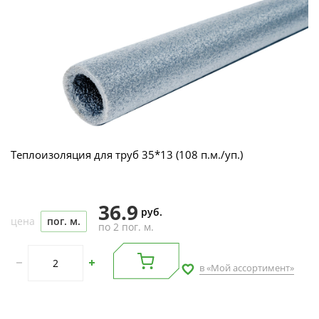
Теплоизоляция для труб 35*13 (108 п.м./уп.)
36.9
руб.
цена
пог. м.
по 2 пог. м.
в «Мой ассортимент»