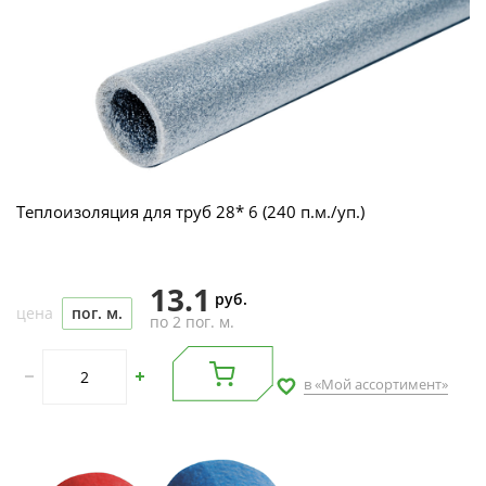
Теплоизоляция для труб 28* 6 (240 п.м./уп.)
13.1
руб.
цена
пог. м.
по 2 пог. м.
в «Мой ассортимент»