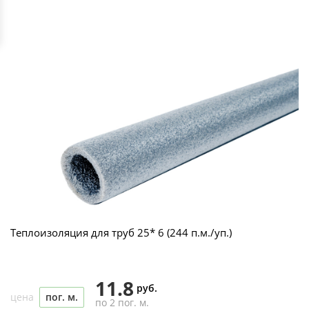
Теплоизоляция для труб 25* 6 (244 п.м./уп.)
11.8
руб.
цена
пог. м.
по 2 пог. м.