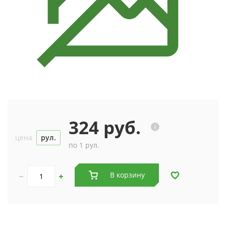
324 руб.
цена
рул.
по 1 рул.
В корзину