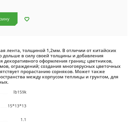
рзину
ая лента, толщиной 1,2мм. В отличии от китайских
до дольше в силу своей толщины и добавления
ля декоративного оформления границ: цветников,
емов, ограждений; создания многоярусных цветочных
пятствует прорастанию сорняков. Может также
остранства между корпусом теплицы и грунтом, для
ных.
lb159k
15*13*13
1.1