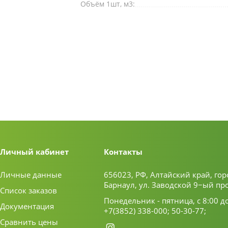
Объём 1шт, м3:
Личный кабинет
Контакты
Личные данные
656023, РФ, Алтайский край, гор
Барнаул, ул. Заводской 9−ый пр
Список заказов
Понедельник - пятница, с 8:00 д
Документация
+7(3852) 338-000;
50-30-77;
Сравнить цены