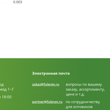
0.003
Электронная почта
од
вопросы по вашему
zakaz@fuleren.ru
оезд 1−Г
заказу, ассортименту,
цене и т.д.
о 18:00
по сотрудничеству
partner@fuleren.ru
для оптовиков