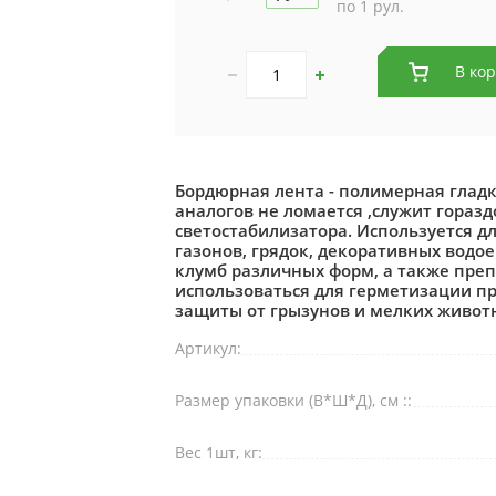
по 1 рул.
В ко
Бордюрная лента - полимерная гладк
аналогов не ломается ,служит гораз
светостабилизатора. Используется д
газонов, грядок, декоративных водо
клумб различных форм, а также пре
использоваться для герметизации пр
защиты от грызунов и мелких живот
Артикул:
Размер упаковки (В*Ш*Д), см ::
Вес 1шт, кг: