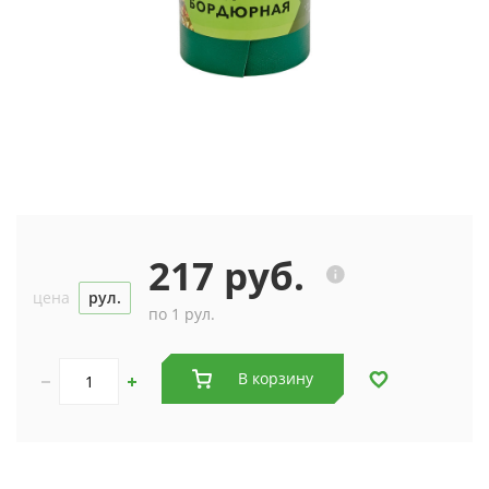
217 руб.
цена
рул.
по 1 рул.
В корзину