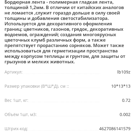
Бордюрная лента - полимерная гладкая лента,
толщиной 1,2мм. В отличии от китайских аналогов
не ломается ,служит гораздо дольше в силу своей
толщины и добавления светостабилизатора.
Используется для декоративного оформления
границ: цветников, газонов, грядок, декоративных
водоемов, ограждений; создания многоярусных
цветочных клумб различных форм, а также
препятствует прорастанию сорняков. Может также
использоваться для герметизации пространства
между корпусом теплицы и грунтом, для защиты от
грызунов и мелких животных.
Артикул:
lb109z
Размер упаковки (В*Ш*Д), см ::
10*13*13
Вес 1шт, кг:
0.72
Объём 1шт, м3:
0.002
Штрих-код:
4627086141579