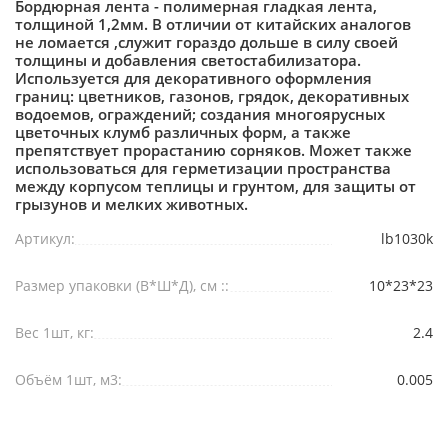
Бордюрная лента - полимерная гладкая лента,
толщиной 1,2мм. В отличии от китайских аналогов
не ломается ,служит гораздо дольше в силу своей
толщины и добавления светостабилизатора.
Используется для декоративного оформления
границ: цветников, газонов, грядок, декоративных
водоемов, ограждений; создания многоярусных
цветочных клумб различных форм, а также
препятствует прорастанию сорняков. Может также
использоваться для герметизации пространства
между корпусом теплицы и грунтом, для защиты от
грызунов и мелких животных.
Артикул:
lb1030k
Размер упаковки (В*Ш*Д), см ::
10*23*23
Вес 1шт, кг:
2.4
Объём 1шт, м3:
0.005