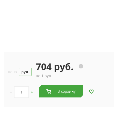
704 руб.
цена
рул.
по 1 рул.
В корзину