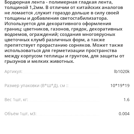
Бордюрная лента - полимерная гладкая лента,
толщиной 1,2мм. В отличии от китайских аналогов
не ломается ,служит гораздо дольше в силу своей
толщины и добавления светостабилизатора.
Используется для декоративного оформления
границ: цветников, газонов, грядок, декоративных
водоемов, ограждений; создания многоярусных
цветочных клумб различных форм, а также
препятствует прорастанию сорняков. Может также
использоваться для герметизации пространства
между корпусом теплицы и грунтом, для защиты от
грызунов и мелких животных.
Артикул:
lb1020k
Размер упаковки (В*Ш*Д), см ::
10*19*19
Вес 1шт, кг:
1.6
Объём 1шт, м3:
0.004