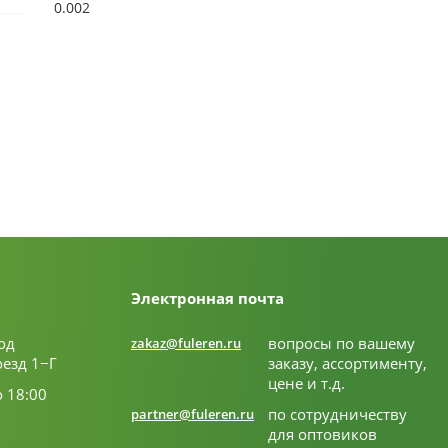
0.002
Электронная почта
од
вопросы по вашему
zakaz@fuleren.ru
оезд 1−Г
заказу, ассортименту,
цене и т.д.
о 18:00
по сотрудничеству
partner@fuleren.ru
для оптовиков