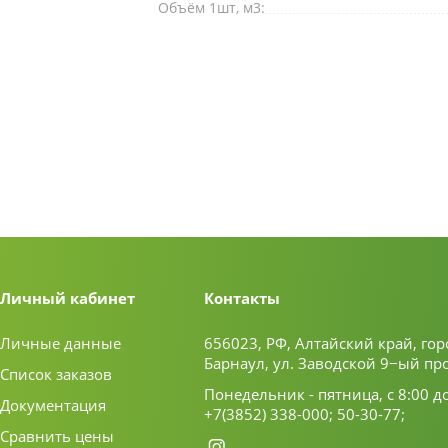
Объём 1шт, м3:
Личный кабинет
Контакты
Личные данные
656023, РФ, Алтайский край, гор
Барнаул, ул. Заводской 9−ый пр
Список заказов
Понедельник - пятница, с 8:00 д
Документация
+7(3852) 338-000;
50-30-77;
Сравнить цены