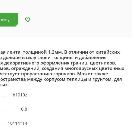
рзину
ая лента, толщиной 1,2мм. В отличии от китайских
до дольше в силу своей толщины и добавления
ля декоративного оформления границ: цветников,
емов, ограждений; создания многоярусных цветочных
пятствует прорастанию сорняков. Может также
остранства между корпусом теплицы и грунтом, для
ных.
lb1010z
0.8
10*14*14