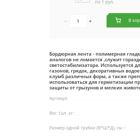
по 1 рул.
В ко
Бордюрная лента - полимерная гладк
аналогов не ломается ,служит гораз
светостабилизатора. Используется д
газонов, грядок, декоративных водо
клумб различных форм, а также пре
использоваться для герметизации пр
защиты от грызунов и мелких живот
Артикул:
Вес 1шт, кг:
Размер одной трубки (В*Ш*Д), см ::