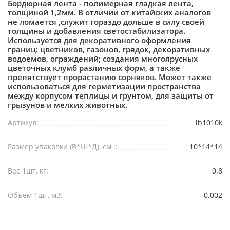
Бордюрная лента - полимерная гладкая лента,
толщиной 1,2мм. В отличии от китайских аналогов
не ломается ,служит гораздо дольше в силу своей
толщины и добавления светостабилизатора.
Используется для декоративного оформления
границ: цветников, газонов, грядок, декоративных
водоемов, ограждений; создания многоярусных
цветочных клумб различных форм, а также
препятствует прорастанию сорняков. Может также
использоваться для герметизации пространства
между корпусом теплицы и грунтом, для защиты от
грызунов и мелких животных.
Артикул:
lb1010k
Размер упаковки (В*Ш*Д), см ::
10*14*14
Вес 1шт, кг:
0.8
Объём 1шт, м3:
0.002