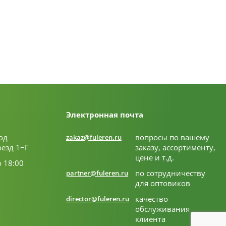
Электронная почта
од
вопросы по вашему
zakaz@fuleren.ru
оезд 1−Г
заказу, ассортименту,
цене и т.д.
о 18:00
по сотрудничеству
partner@fuleren.ru
для оптовиков
качество
director@fuleren.ru
обслуживания
клиента