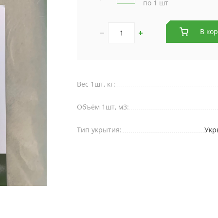
по 1 шт
В ко
Вес 1шт, кг:
Объём 1шт, м3:
Тип укрытия:
Укр