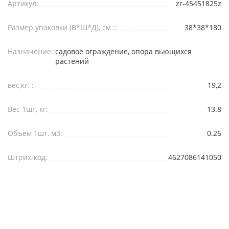
Артикул:
zr-45451825z
Размер упаковки (В*Ш*Д), см ::
38*38*180
Назначение::
садовое ограждение, опора вьющихся
растений
вес,кг: :
19,2
Вес 1шт, кг:
13.8
Объём 1шт, м3:
0.26
Штрих-код:
4627086141050