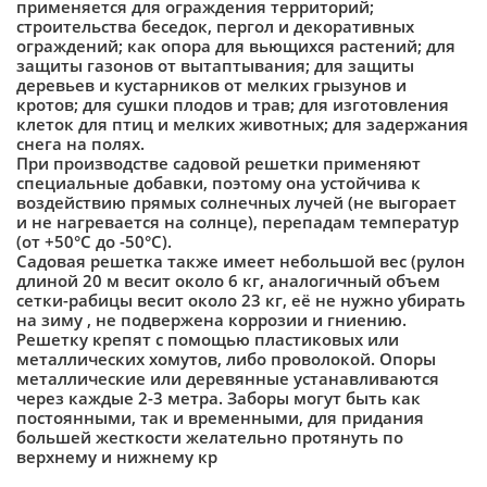
применяется для ограждения территорий;
строительства беседок, пергол и декоративных
ограждений; как опора для вьющихся растений; для
защиты газонов от вытаптывания; для защиты
деревьев и кустарников от мелких грызунов и
кротов; для сушки плодов и трав; для изготовления
клеток для птиц и мелких животных; для задержания
снега на полях.
При производстве садовой решетки применяют
специальные добавки, поэтому она устойчива к
воздействию прямых солнечных лучей (не выгорает
и не нагревается на солнце), перепадам температур
(от +50°С до -50°С).
Садовая решетка также имеет небольшой вес (рулон
длиной 20 м весит около 6 кг, аналогичный объем
сетки-рабицы весит около 23 кг, её не нужно убирать
на зиму , не подвержена коррозии и гниению.
Решетку крепят с помощью пластиковых или
металлических хомутов, либо проволокой. Опоры
металлические или деревянные устанавливаются
через каждые 2-3 метра. Заборы могут быть как
постоянными, так и временными, для придания
большей жесткости желательно протянуть по
верхнему и нижнему кр