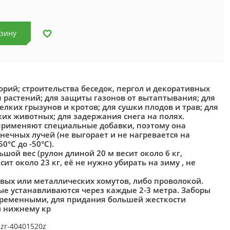
рзину
рий; строительства беседок, пергол и декоративных
 растений; для защиты газонов от вытаптывания; для
лких грызунов и кротов; для сушки плодов и трав; для
ких животных; для задержания снега на полях.
применяют специальные добавки, поэтому она
нечных лучей (не выгорает и не нагревается на
0°С до -50°С).
ой вес (рулон длиной 20 м весит около 6 кг,
т около 23 кг, её не нужно убирать на зиму , не
вых или металлических хомутов, либо проволокой.
е устанавливаются через каждые 2-3 метра. Заборы
 временными, для придания большей жесткости
и нижнему кр
zr-40401520z