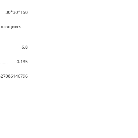
30*30*150
 вьющихся
6.8
0.135
627086146796