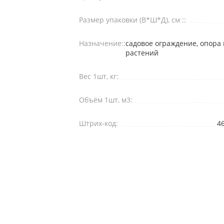
Размер упаковки (В*Ш*Д), см ::
Назначение::
садовое ограждение, опора
растений
Вес 1шт, кг:
Объём 1шт, м3:
Штрих-код:
4