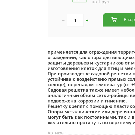
по 1 рул.
В ко
применяется для ограждения террито
ограждений; как опора для вьющихся
защиты деревьев и кустарников от ме
изготовления клеток для птиц и мел
При производстве садовой решетки 
устойчива к воздействию прямых сол
солнце), перепадам температур (от +5
Садовая решетка также имеет небольш
аналогичный объем сетки-рабицы веси
подвержена коррозии и гниению.
Решетку крепят с помощью пластико
Опоры металлические или деревянны
могут быть как постоянными, так и
желательно протянуть по верхнему 
Артикул: