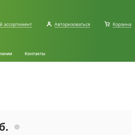
й ассортимент
Авторизоваться
Корзина
пании
Контакты
б.