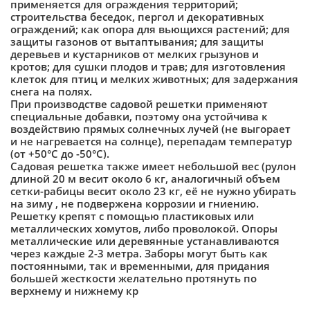
применяется для ограждения территорий;
строительства беседок, пергол и декоративных
ограждений; как опора для вьющихся растений; для
защиты газонов от вытаптывания; для защиты
деревьев и кустарников от мелких грызунов и
кротов; для сушки плодов и трав; для изготовления
клеток для птиц и мелких животных; для задержания
снега на полях.
При производстве садовой решетки применяют
специальные добавки, поэтому она устойчива к
воздействию прямых солнечных лучей (не выгорает
и не нагревается на солнце), перепадам температур
(от +50°С до -50°С).
Садовая решетка также имеет небольшой вес (рулон
длиной 20 м весит около 6 кг, аналогичный объем
сетки-рабицы весит около 23 кг, её не нужно убирать
на зиму , не подвержена коррозии и гниению.
Решетку крепят с помощью пластиковых или
металлических хомутов, либо проволокой. Опоры
металлические или деревянные устанавливаются
через каждые 2-3 метра. Заборы могут быть как
постоянными, так и временными, для придания
большей жесткости желательно протянуть по
верхнему и нижнему кр