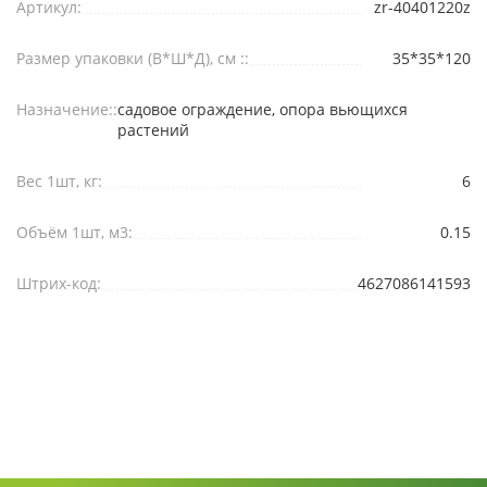
Артикул:
zr-40401220z
Размер упаковки (В*Ш*Д), см ::
35*35*120
Назначение::
садовое ограждение, опора вьющихся
растений
Вес 1шт, кг:
6
Объём 1шт, м3:
0.15
Штрих-код:
4627086141593