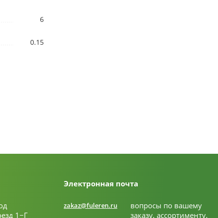
6
0.15
Электронная почта
од
вопросы по вашему
zakaz@fuleren.ru
оезд 1−Г
заказу, ассортименту,