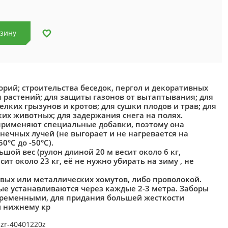
рзину
рий; строительства беседок, пергол и декоративных
 растений; для защиты газонов от вытаптывания; для
лких грызунов и кротов; для сушки плодов и трав; для
ких животных; для задержания снега на полях.
применяют специальные добавки, поэтому она
нечных лучей (не выгорает и не нагревается на
0°С до -50°С).
ой вес (рулон длиной 20 м весит около 6 кг,
т около 23 кг, её не нужно убирать на зиму , не
вых или металлических хомутов, либо проволокой.
е устанавливаются через каждые 2-3 метра. Заборы
 временными, для придания большей жесткости
и нижнему кр
zr-40401220z