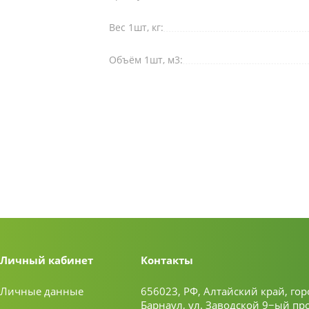
Вес 1шт, кг:
Объём 1шт, м3:
Личный кабинет
Контакты
Личные данные
656023, РФ, Алтайский край, гор
Барнаул, ул. Заводской 9−ый пр