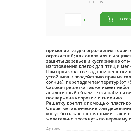
по 1 рул.
В ко
применяется для ограждения террито
ограждений; как опора для вьющихся
защиты деревьев и кустарников от ме
изготовления клеток для птиц и мел
При производстве садовой решетки 
устойчива к воздействию прямых сол
солнце), перепадам температур (от +5
Садовая решетка также имеет небольш
аналогичный объем сетки-рабицы веси
подвержена коррозии и гниению.
Решетку крепят с помощью пластико
Опоры металлические или деревянны
могут быть как постоянными, так и
желательно протянуть по верхнему 
Артикул: