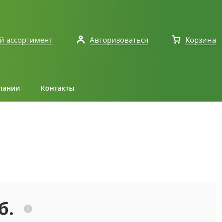
й ассортимент
Авторизоваться
Корзина
пании
Контакты
б.