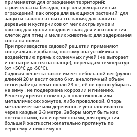
применяется для ограждения территорий;
строительства беседок, пергол и декоративных
ограждений; как опора для вьющихся растений; для
защиты газонов от вытаптывания; для защиты
деревьев и кустарников от мелких грызунов и
кротов; для сушки плодов и трав; для изготовления
клеток для птиц и мелких животных; для задержания
снега на полях.
При производстве садовой решетки применяют
специальные добавки, поэтому она устойчива к
воздействию прямых солнечных лучей (не выгорает
и не нагревается на солнце), перепадам температур
(от +50°С до -50°С).
Садовая решетка также имеет небольшой вес (рулон
длиной 20 м весит около 6 кг, аналогичный объем
сетки-рабицы весит около 23 кг, её не нужно убирать
на зиму , не подвержена коррозии и гниению.
Решетку крепят с помощью пластиковых или
металлических хомутов, либо проволокой. Опоры
металлические или деревянные устанавливаются
через каждые 2-3 метра. Заборы могут быть как
постоянными, так и временными, для придания
большей жесткости желательно протянуть по
верхнему и нижнему кр