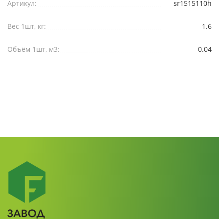
Артикул:
sr1515110h
Вес 1шт, кг:
1.6
Объём 1шт, м3:
0.04