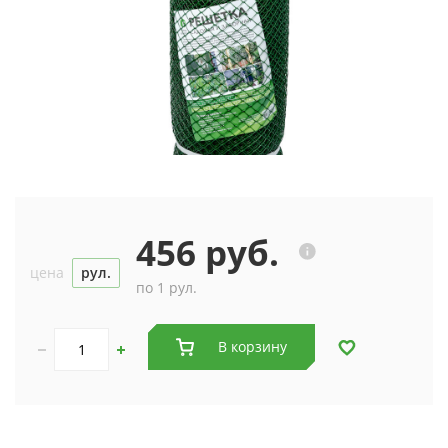
456 руб.
цена
рул.
по 1 рул.
В корзину