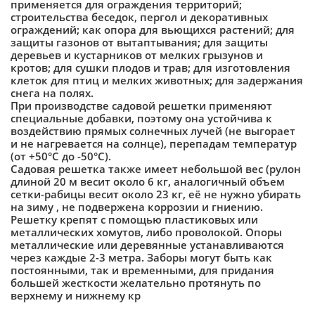
применяется для ограждения территорий;
строительства беседок, пергол и декоративных
ограждений; как опора для вьющихся растений; для
защиты газонов от вытаптывания; для защиты
деревьев и кустарников от мелких грызунов и
кротов; для сушки плодов и трав; для изготовления
клеток для птиц и мелких животных; для задержания
снега на полях.
При производстве садовой решетки применяют
специальные добавки, поэтому она устойчива к
воздействию прямых солнечных лучей (не выгорает
и не нагревается на солнце), перепадам температур
(от +50°С до -50°С).
Садовая решетка также имеет небольшой вес (рулон
длиной 20 м весит около 6 кг, аналогичный объем
сетки-рабицы весит около 23 кг, её не нужно убирать
на зиму , не подвержена коррозии и гниению.
Решетку крепят с помощью пластиковых или
металлических хомутов, либо проволокой. Опоры
металлические или деревянные устанавливаются
через каждые 2-3 метра. Заборы могут быть как
постоянными, так и временными, для придания
большей жесткости желательно протянуть по
верхнему и нижнему кр