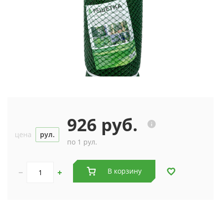
926 руб.
цена
рул.
по 1 рул.
В корзину