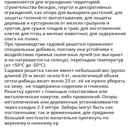
применяется для ограждения территорий;
строительства беседок, пергол и декоративных
ограждений; как опора для вьющихся растений; для
защиты газонов от вытаптывания; для защиты
деревьев и кустарников от мелких грызунов и
кротов; для сушки плодов и трав; для изготовления
клеток для птиц и мелких животных; для задержания
снега на полях.
При производстве садовой решетки применяют
специальные добавки, поэтому она устойчива к
воздействию прямых солнечных лучей (не выгорает
и не нагревается на солнце), перепадам температур
(от +50°С до -50°С).
Садовая решетка также имеет небольшой вес (рулон
длиной 20 м весит около 6 кг, аналогичный объем
сетки-рабицы весит около 23 кг, её не нужно убирать
на зиму , не подвержена коррозии и гниению.
Решетку крепят с помощью пластиковых или
металлических хомутов, либо проволокой. Опоры
металлические или деревянные устанавливаются
через каждые 2-3 метра. Заборы могут быть как
постоянными, так и временными, для придания
большей жесткости желательно протянуть по
верхнему и нижнему кр