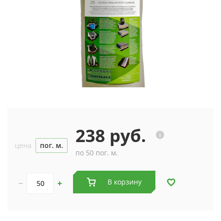
238 руб.
цена
пог. м.
по 50 пог. м.
В корзину