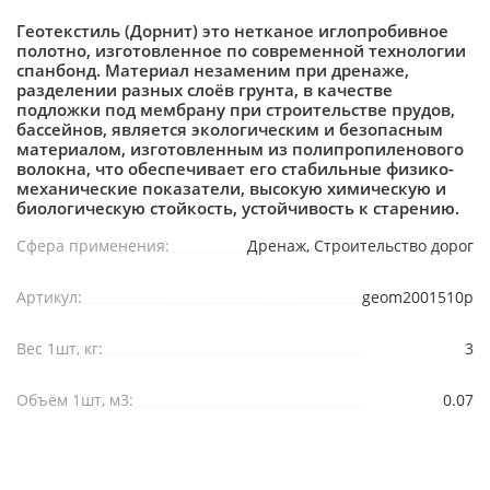
Геотекстиль (Дорнит) это нетканое иглопробивное
полотно, изготовленное по современной технологии
спанбонд. Материал незаменим при дренаже,
разделении разных слоёв грунта, в качестве
подложки под мембрану при строительстве прудов,
бассейнов, является экологическим и безопасным
материалом, изготовленным из полипропиленового
волокна, что обеспечивает его стабильные физико-
механические показатели, высокую химическую и
биологическую стойкость, устойчивость к старению.
Сфера применения:
Дренаж, Строительство дорог
Артикул:
geom2001510p
Вес 1шт, кг:
3
Объём 1шт, м3:
0.07