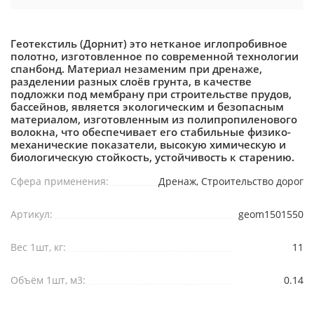
Геотекстиль (Дорнит) это нетканое иглопробивное
полотно, изготовленное по современной технологии
спанбонд. Материал незаменим при дренаже,
разделении разных слоёв грунта, в качестве
подложки под мембрану при строительстве прудов,
бассейнов, является экологическим и безопасным
материалом, изготовленным из полипропиленового
волокна, что обеспечивает его стабильные физико-
механические показатели, высокую химическую и
биологическую стойкость, устойчивость к старению.
Сфера применения:
Дренаж, Строительство дорог
Артикул:
geom1501550
Вес 1шт, кг:
11
Объём 1шт, м3:
0.14