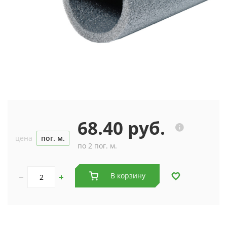
68.40 руб.
цена
пог. м.
по 2 пог. м.
В корзину