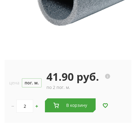
41.90 руб.
цена
пог. м.
по 2 пог. м.
В корзину