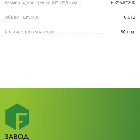
Размер одной трубки (В*Ш*Д), см ::
6,8*6,8*200
Объём 1шт, м3:
0.012
Количество в упаковке:
80 п.м.