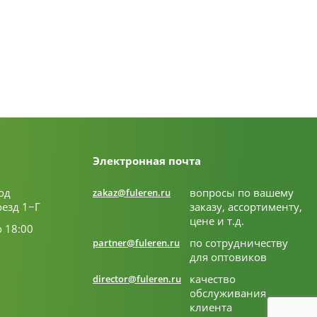
Электронная почта
од
вопросы по вашему
zakaz@fuleren.ru
оезд 1−Г
заказу, ассортименту,
цене и т.д.
о 18:00
по сотрудничеству
partner@fuleren.ru
для оптовиков
качество
director@fuleren.ru
обслуживания
клиента