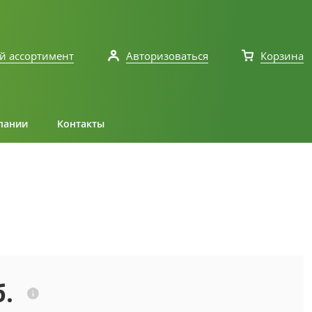
й ассортимент
Авторизоваться
Корзина
пании
Контакты
б.